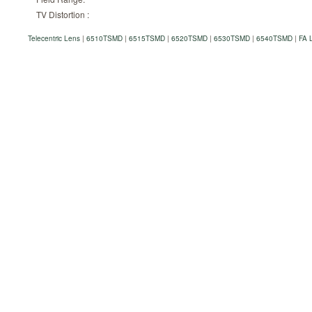
TV Distortion :
Telecentric Lens
|
6510TSMD
|
6515TSMD
|
6520TSMD
|
6530TSMD
|
6540TSMD
|
FA 