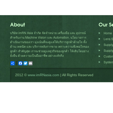
About
Our S
บริษัท imRN Asia จำกัด จัดจำหน่าย เครื่องมือ และ อุปกรณ์
Home
สำหรับงาน Machine Vision และ Automation. นโยบายการ
Lens S
ดำเนินงานของเรา มุ่งเน้นที่จะดูแลให้บริการลูกค้าด้วยใจ ทั้ง
Suppl
ด้าน เทคนิค และ บริการหลังการขาย เพราะความพึงพอใจของ
Supply
ลูกค้า สำคัญสุด เราจะช่วยดูแลธุรกิจของลูกค้า ให้เติบโตอย่าง
ยั่งยืน ด้วยความเป็นมืออาชีพ อย่างแท้จริง
Custom
System
Share
Facebook
Twitter
Email
2012 ©
www.imRNasia.com
| All Rights Reserved