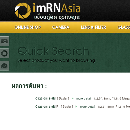
ONLINE SHOP
CAMERA
LENS & FILTER
GLASS
R
Quick Search
Select product you want to browsing
ผลการค้นหา :
C125-0818-5M
[ Basler ]
more detail
1/2.5", 8mm, F1.8, 5 Megap
C125-0818-5M
-P [ Basler ]
more detail
1/2.5", 8mm, F1.8, 5 Me