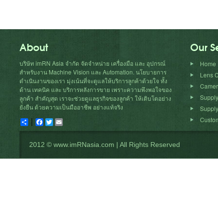
About
Our S
บริษัท imRN Asia จำกัด จัดจำหน่าย เครื่องมือ และ อุปกรณ์
Home
สำหรับงาน Machine Vision และ Automation. นโยบายการ
Lens C
ดำเนินงานของเรา มุ่งเน้นที่จะดูแลให้บริการลูกค้าด้วยใจ ทั้ง
Camera
ด้าน เทคนิค และ บริการหลังการขาย เพราะความพึงพอใจของ
Suppl
ลูกค้า สำคัญสุด เราจะช่วยดูแลธุรกิจของลูกค้า ให้เติบโตอย่าง
ยั่งยืน ด้วยความเป็นมืออาชีพ อย่างแท้จริง
Supply
Custom
Share
Facebook
Twitter
Email
2012 © www.imRNasia.com | All Rights Reserved