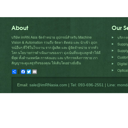
About
Our S
บริษัท imRN Asia จัดจำหน่าย อุปกรณ์สำหรับ
Machine
บริการ
Vision
& Automation รวมถืง จัดหา ติดต่อ และ นำเข้า อุปก
Suppl
รณ์อื่นๆ ที่ใช้ในโรงงาน จาก ผู้ผลิต และ ผู้จัดจำหน่าย จากทั่ว
Supply
โลก นโยบายการดำเนินงานของเรา มุ่งเน้นที่จะดูแลลูกค้าให้ดี
Custom
ที่สุด ทั้งด้านเทคนิค การส่งมอบ และ บริการหลังการขาย เรา
สัญญาจะดูแลธุรกิจของคุณ ให้เติบโตอย่างยั่งยืน
Digita
Optical
Share
Facebook
Twitter
Email
Email:
sale@imRNasia.com
|
Tel: 093-696-2551
|
Line: mond