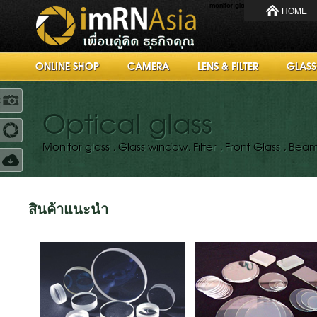
monitor glass
HOME
ONLINE SHOP
CAMERA
LENS & FILTER
GLASS
R
Optical glass
Monitor glass , Glass window, Filter , Front Glass , BeamS
10
out of
10
based on
24450
ratings.
สินค้าแนะนำ