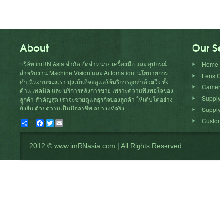
About
Our S
บริษัท imRN Asia จำกัด จัดจำหน่าย เครื่องมือ และ อุปกรณ์
Home
สำหรับงาน Machine Vision และ Automation. นโยบายการ
Lens C
ดำเนินงานของเรา มุ่งเน้นที่จะดูแลให้บริการลูกค้าด้วยใจ ทั้ง
Camera
ด้าน เทคนิค และ บริการหลังการขาย เพราะความพึงพอใจของ
Suppl
ลูกค้า สำคัญสุด เราจะช่วยดูแลธุรกิจของลูกค้า ให้เติบโตอย่าง
ยั่งยืน ด้วยความเป็นมืออาชีพ อย่างแท้จริง
Supply
Custom
Share
Facebook
Twitter
Email
2012 © www.imRNasia.com | All Rights Reserved