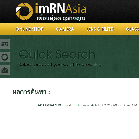
ONLINE SHOP
CAMERA
LENS & FILTER
GLASS
R
Quick Search
Select product you want to browsing
ผลการค้นหา :
ACA1920-25UC
[ Basler ]
more detail
1/3.7" CMOS, Color, 2 M, R