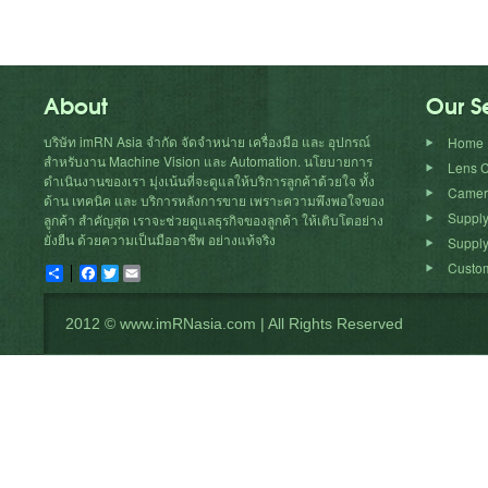
About
Our S
บริษัท imRN Asia จำกัด จัดจำหน่าย เครื่องมือ และ อุปกรณ์
Home
สำหรับงาน Machine Vision และ Automation. นโยบายการ
Lens C
ดำเนินงานของเรา มุ่งเน้นที่จะดูแลให้บริการลูกค้าด้วยใจ ทั้ง
Camera
ด้าน เทคนิค และ บริการหลังการขาย เพราะความพึงพอใจของ
Suppl
ลูกค้า สำคัญสุด เราจะช่วยดูแลธุรกิจของลูกค้า ให้เติบโตอย่าง
ยั่งยืน ด้วยความเป็นมืออาชีพ อย่างแท้จริง
Supply
Custom
Share
Facebook
Twitter
Email
2012 © www.imRNasia.com | All Rights Reserved