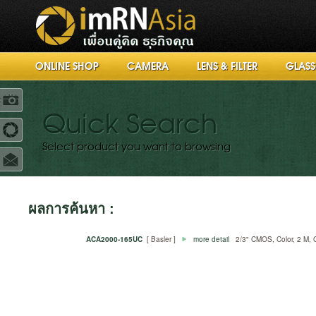
ONLINE SHOP
CAMERA
LENS & FILTER
GLASS
R
Quick Search
Select product you want to browsing
ผลการค้นหา :
ACA2000-165UC
[ Basler ]
more detail
2/3" CMOS, Color, 2 M, G