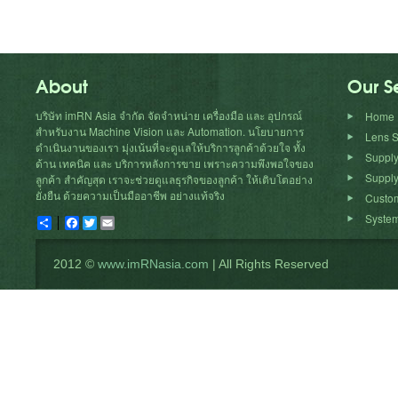
About
Our S
บริษัท imRN Asia จำกัด จัดจำหน่าย เครื่องมือ และ อุปกรณ์
Home
สำหรับงาน Machine Vision และ Automation. นโยบายการ
Lens S
ดำเนินงานของเรา มุ่งเน้นที่จะดูแลให้บริการลูกค้าด้วยใจ ทั้ง
Suppl
ด้าน เทคนิค และ บริการหลังการขาย เพราะความพึงพอใจของ
Supply
ลูกค้า สำคัญสุด เราจะช่วยดูแลธุรกิจของลูกค้า ให้เติบโตอย่าง
ยั่งยืน ด้วยความเป็นมืออาชีพ อย่างแท้จริง
Custom
System
Share
Facebook
Twitter
Email
2012 ©
www.imRNasia.com
| All Rights Reserved