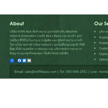
About
Our S
บริษัท imRN Asia จัดจำหน่าย อุปกรณ์สำหรับ
Machine
บริการ
Vision
& Automation รวมถืง จัดหา ติดต่อ และ นำเข้า อุปก
Suppl
รณ์อื่นๆ ที่ใช้ในโรงงาน จาก ผู้ผลิต และ ผู้จัดจำหน่าย จากทั่ว
Supply
โลก นโยบายการดำเนินงานของเรา มุ่งเน้นที่จะดูแลลูกค้าให้ดี
Custom
ที่สุด ทั้งด้านเทคนิค การส่งมอบ และ บริการหลังการขาย เรา
สัญญาจะดูแลธุรกิจของคุณ ให้เติบโตอย่างยั่งยืน
Digita
Optical
Share
Facebook
Twitter
Email
Email:
sale@imRNasia.com
|
Tel: 093-696-2551
|
Line: mond