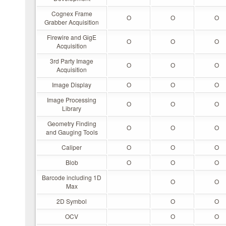
Cognex Frame
O
O
O
Grabber Acquisition
Firewire and GigE
O
O
O
Acquisition
3rd Party Image
O
O
O
Acquisition
Image Display
O
O
O
Image Processing
O
O
O
Library
Geometry Finding
O
O
O
and Gauging Tools
Caliper
O
O
O
Blob
O
O
O
Barcode including 1D
O
O
Max
2D Symbol
O
O
OCV
O
O