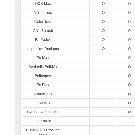
OCR Max
O
O
Multithread
O
O
Color Tool
O
O
CNL Search
O
O
Pat Quick
O
O
Inspection Designer
O
O
PatMax
O
Synthetic PatMAx
O
PatInspec
O
PatFlex
O
SearchMAx
O
OCVMax
O
Symbol Verification
O
3D Add-in
DS1000 3D Profiling
Tools